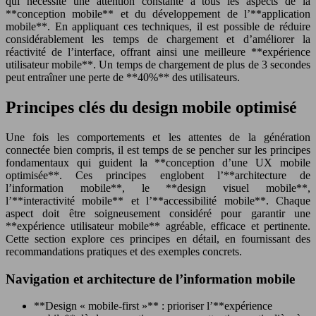
qui nécessite une attention constante à tous les aspects de la
**conception mobile** et du développement de l’**application
mobile**. En appliquant ces techniques, il est possible de réduire
considérablement les temps de chargement et d’améliorer la
réactivité de l’interface, offrant ainsi une meilleure **expérience
utilisateur mobile**. Un temps de chargement de plus de 3 secondes
peut entraîner une perte de **40%** des utilisateurs.
Principes clés du design mobile optimisé
Une fois les comportements et les attentes de la génération
connectée bien compris, il est temps de se pencher sur les principes
fondamentaux qui guident la **conception d’une UX mobile
optimisée**. Ces principes englobent l’**architecture de
l’information mobile**, le **design visuel mobile**,
l’**interactivité mobile** et l’**accessibilité mobile**. Chaque
aspect doit être soigneusement considéré pour garantir une
**expérience utilisateur mobile** agréable, efficace et pertinente.
Cette section explore ces principes en détail, en fournissant des
recommandations pratiques et des exemples concrets.
Navigation et architecture de l’information mobile
**Design « mobile-first »** : prioriser l’**expérience