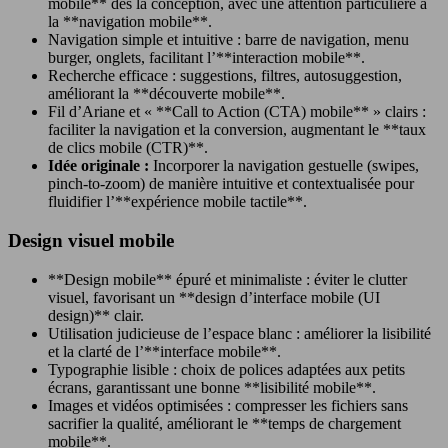
mobile** dès la conception, avec une attention particulière à
la **navigation mobile**.
Navigation simple et intuitive : barre de navigation, menu
burger, onglets, facilitant l’**interaction mobile**.
Recherche efficace : suggestions, filtres, autosuggestion,
améliorant la **découverte mobile**.
Fil d’Ariane et « **Call to Action (CTA) mobile** » clairs :
faciliter la navigation et la conversion, augmentant le **taux
de clics mobile (CTR)**.
Idée originale :
Incorporer la navigation gestuelle (swipes,
pinch-to-zoom) de manière intuitive et contextualisée pour
fluidifier l’**expérience mobile tactile**.
Design visuel mobile
**Design mobile** épuré et minimaliste : éviter le clutter
visuel, favorisant un **design d’interface mobile (UI
design)** clair.
Utilisation judicieuse de l’espace blanc : améliorer la lisibilité
et la clarté de l’**interface mobile**.
Typographie lisible : choix de polices adaptées aux petits
écrans, garantissant une bonne **lisibilité mobile**.
Images et vidéos optimisées : compresser les fichiers sans
sacrifier la qualité, améliorant le **temps de chargement
mobile**.