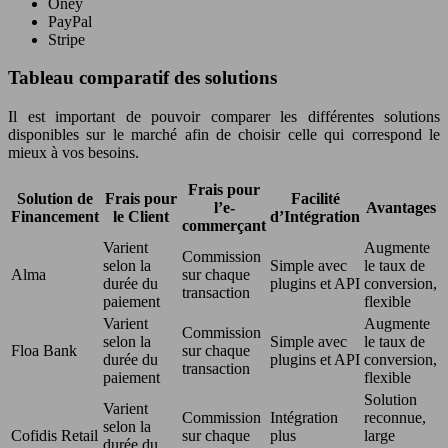
Oney
PayPal
Stripe
Tableau comparatif des solutions
Il est important de pouvoir comparer les différentes solutions
disponibles sur le marché afin de choisir celle qui correspond le
mieux à vos besoins.
Frais pour
Solution de
Frais pour
Facilité
l’e-
Avantages
Financement
le Client
d’Intégration
commerçant
Varient
Augmente
Commission
selon la
Simple avec
le taux de
Alma
sur chaque
durée du
plugins et API
conversion,
transaction
paiement
flexible
Varient
Augmente
Commission
selon la
Simple avec
le taux de
Floa Bank
sur chaque
durée du
plugins et API
conversion,
transaction
paiement
flexible
Solution
Varient
Commission
Intégration
reconnue,
selon la
Cofidis Retail
sur chaque
plus
large
durée du