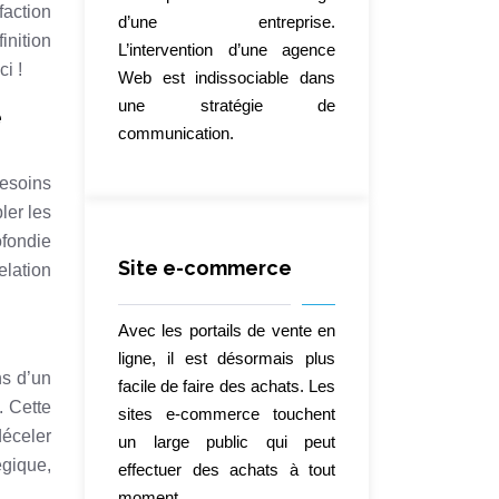
faction
d’une entreprise.
inition
L’intervention d’une agence
i !
Web est indissociable dans
une stratégie de
e
communication.
besoins
ler les
ofondie
Site e-commerce
elation
Avec les portails de vente en
ligne, il est désormais plus
ns d’un
facile de faire des achats. Les
. Cette
sites e-commerce touchent
déceler
un large public qui peut
égique,
effectuer des achats à tout
moment.