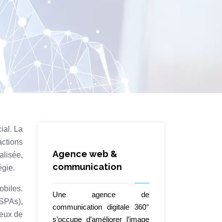
ial. La
ctions
Agence web &
lisée,
communication
égie.
obiles.
Une agence de
 SPAs),
communication digitale 360°
ieux de
s’occupe d’améliorer l’image