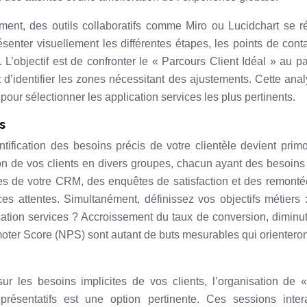
ement, des outils collaboratifs comme Miro ou Lucidchart se r
enter visuellement les différentes étapes, les points de conta
. L’objectif est de confronter le « Parcours Client Idéal » au p
et d’identifier les zones nécessitant des ajustements. Cette ana
pour sélectionner les application services les plus pertinents.
s
entification des besoins précis de votre clientèle devient primo
on de vos clients en divers groupes, chacun ayant des besoins
es de votre CRM, des enquêtes de satisfaction et des remont
es attentes. Simultanément, définissez vos objectifs métiers 
cation services ? Accroissement du taux de conversion, diminu
ter Score (NPS) sont autant de buts mesurables qui orienteron
sur les besoins implicites de vos clients, l’organisation de 
présentatifs est une option pertinente. Ces sessions intera