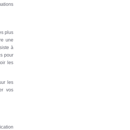
mations
es plus
ère une
siste à
is pour
oir les
sur les
ser vos
ication