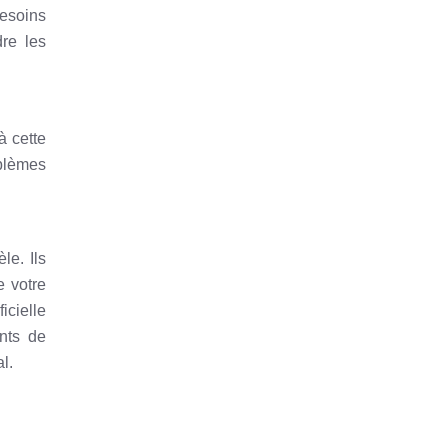
besoins
dre les
à cette
oblèmes
le. Ils
e votre
icielle
nts de
l.