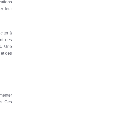
cations
er leur
citer à
ent des
es. Une
 et des
gmenter
es. Ces