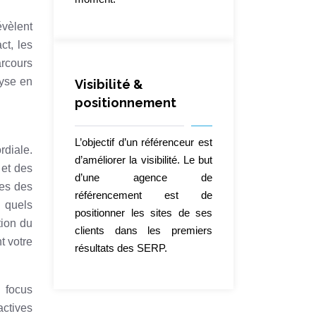
évèlent
ct, les
arcours
lyse en
Visibilité &
positionnement
L’objectif d’un référenceur est
rdiale.
d’améliorer la visibilité. Le but
 et des
d’une agence de
ées des
référencement est de
: quels
positionner les sites de ses
tion du
clients dans les premiers
t votre
résultats des SERP.
« focus
ctives