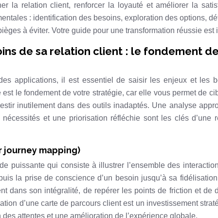
r la relation client, renforcer la loyauté et améliorer la satis
tales : identification des besoins, exploration des options, déf
ièges à éviter. Votre guide pour une transformation réussie est ic
ns de sa relation client : le fondement d
s applications, il est essentiel de saisir les enjeux et les 
e est le fondement de votre stratégie, car elle vous permet de cib
nvestir inutilement dans des outils inadaptés. Une analyse appr
s nécessités et une priorisation réfléchie sont les clés d’une r
r journey mapping)
puissante qui consiste à illustrer l’ensemble des interactio
puis la prise de conscience d’un besoin jusqu’à sa fidélisation
t dans son intégralité, de repérer les points de friction et de 
ation d’une carte de parcours client est un investissement strat
des attentes et une amélioration de l’expérience globale.