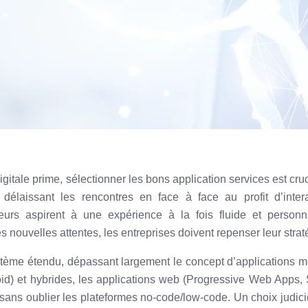
gitale prime, sélectionner les bons application services est cruc
délaissant les rencontres en face à face au profit d’intera
rs aspirent à une expérience à la fois fluide et personna
nouvelles attentes, les entreprises doivent repenser leur strat
stème étendu, dépassant largement le concept d’applications m
roid) et hybrides, les applications web (Progressive Web Apps,
on, sans oublier les plateformes no-code/low-code. Un choix judic