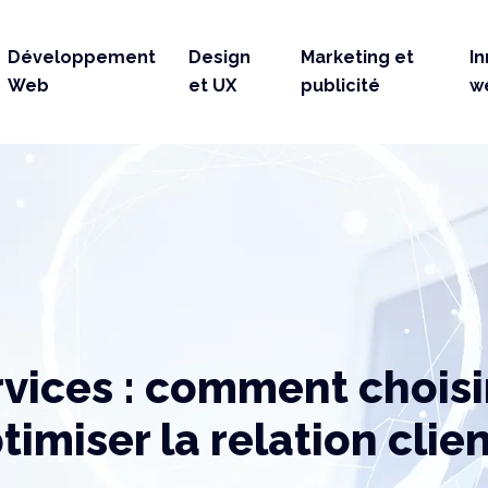
Développement
Design
Marketing et
I
Web
et UX
publicité
w
rvices : comment choisi
timiser la relation clien